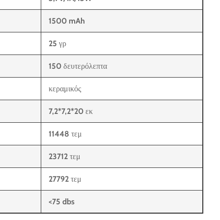
1500 mAh
25 γρ
150 δευτερόλεπτα
κεραμικός
7,2*7,2*20 εκ
11448 τεμ
23712 τεμ
27792 τεμ
<75 dbs