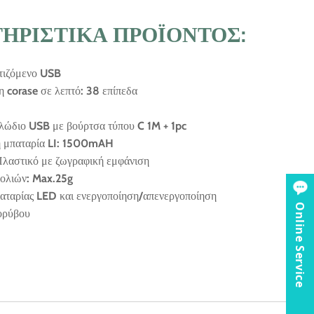
ΗΡΙΣΤΙΚΆ ΠΡΟΪΌΝΤΟΣ:
ρτιζόμενο USB
η corase σε λεπτό: 38 επίπεδα
λώδιο USB με βούρτσα τύπου C 1M + 1pc
η μπαταρία LI: 1500mAH
Πλαστικό με ζωγραφική εμφάνιση
σολιών: Max.25g
παταρίας LED και ενεργοποίηση/απενεργοποίηση
Online Service
ορύβου