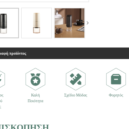
ραφή προϊόντος
ος
Καλή
Σχέδιο Μόδας
Φορητός
ού
Ποιότητα
ς
ΠΙΣΚΌΠΗΣΗ