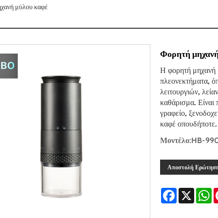
χανή μύλου καφέ
Φορητή μηχανή
Η φορητή μηχανή 
πλεονεκτήματα, ό
λειτουργιών, λεία
καθάρισμα. Είναι 
γραφείο, ξενοδοχε
καφέ οπουδήποτε.
Μοντέλο:HB-99
Αποστολή Ερώτησ
Facebook
X
W