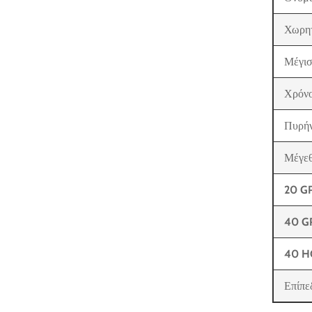
Χωρητ
Μέγισ
Χρόνο
Πυρήν
Μέγεθ
20 G
40 G
40 H
Επίπε