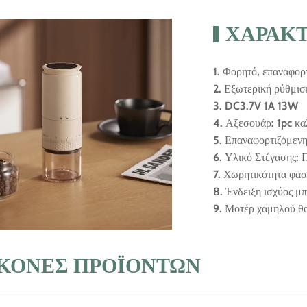
ΧΑΡΑΚΤ
1. Φορητό, επαναφο
2. Εξωτερική ρύθμισ
3. DC3.7V 1A 13W
4. Αξεσουάρ: 1pc κα
5. Επαναφορτιζόμεν
6. Υλικό Στέγασης: 
7. Χωρητικότητα φα
8. Ένδειξη ισχύος μ
9. Μοτέρ χαμηλού θ
ΙΚΌΝΕΣ ΠΡΟΪΌΝΤΩΝ