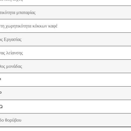
ικότητα μπαταρίας
τη χωρητικότητα κόκκων καφέ
ς Εργασίας
ας λείανσης
ος μονάδας
P
P
Q
δο θορύβου