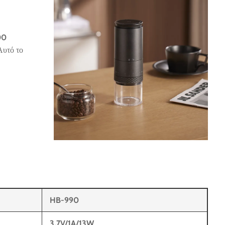
00
Αυτό το
HB-990
3,7V/1A/13W