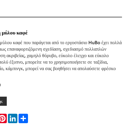
 μύλου καφέ
μύλου καφέ που παράγεται από το εργοστάσιο HuBo έχει πολλά
πως επαναφορτιζόμενη σχεδίαση, σχεδιασμό πολλαπλών
νση ακριβείας, χαμηλό θόρυβο, εύκολο έλεγχο και εύκολο
πολύ έξυπνο, μπορείτε να το χρησιμοποιήσετε σε ταξίδια,
ίο, κάμπινγκ, μπορεί να σας βοηθήσει να απολαύσετε φρέσκο ​​
0
ης
hatsApp
Pinterest
LinkedIn
Share