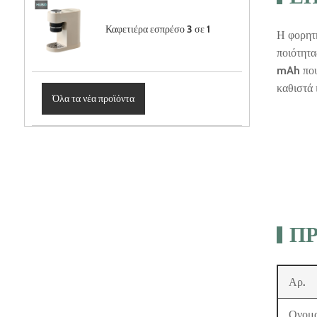
Καφετιέρα εσπρέσο 3 σε 1
Η φορητ
ποιότητα
mAh που 
καθιστά 
Όλα τα νέα προϊόντα
ΠΡ
Αρ.
Ονομα