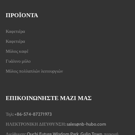
ΠΡΟΪΌΝΤΑ
Καφετιέρα
Καφετιέρα
Μύλος καφέ
Γυάλινο μύλο
Μύλος πολλαπλών λειτουργιών
ΕΠΙΚΟΙΝΩΝΉΣΤΕ ΜΑΖΊ ΜΑΣ
Τηλ: +86-574-87271973
ΗΛΕΚΤΡΟΝΙΚΗ ΔΙΕΥΘΥΝΣΗ: sales@nb-hubo.com
Διεύθυνση: Ouchi Future Wisdom Park, Gulin Town, περιοχή