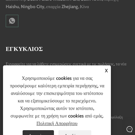
Haishu, Ningbo City, επαρχία Zhejiang, Κίνα
ΕΓΚΥΚΛΙΟΣ
Εγγραφείτε για να λάβετε ενημερώσεις σχετικά με τις πωλήσεις, τα νέα
X
προϊόντα και πολλά άλλα.
Χρησιμοποιούμε cookies για να σας
προσφέρουμε καλύτερη εμπειρία περιήγησης, να
αναλύσουμε την επισκεψιμότητα του ιστότοπου
και να εξατομικεύσουμε το περιεχόμενο.
Χρησιμοποιώντας αυτόν τον ιστότοπο,
συμφωνείτε με τη χρήση των cookies από εμάς.
Copyright © 2024 Ningbo Hubo Electrical Appliance Co., Ltd. Με επιφύλαξη
Πολιτική Απορρήτου
παντός δικαιώματος.