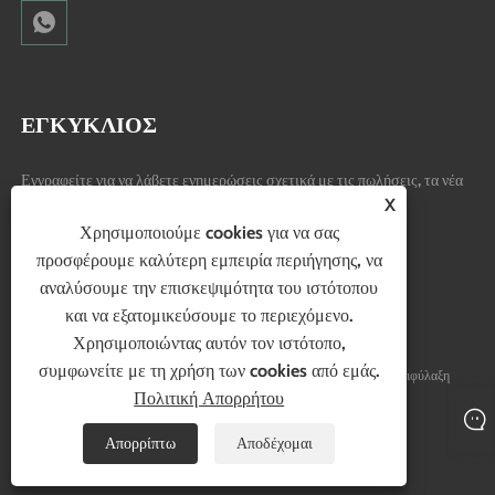
ΕΓΚΥΚΛΙΟΣ
Εγγραφείτε για να λάβετε ενημερώσεις σχετικά με τις πωλήσεις, τα νέα
X
προϊόντα και πολλά άλλα.
Χρησιμοποιούμε cookies για να σας
προσφέρουμε καλύτερη εμπειρία περιήγησης, να
αναλύσουμε την επισκεψιμότητα του ιστότοπου
και να εξατομικεύσουμε το περιεχόμενο.
Χρησιμοποιώντας αυτόν τον ιστότοπο,
συμφωνείτε με τη χρήση των cookies από εμάς.
Copyright © 2024 Ningbo Hubo Electrical Appliance Co., Ltd. Με επιφύλαξη
Πολιτική Απορρήτου
παντός δικαιώματος.
Απορρίπτω
Αποδέχομαι
Links
Sitemap
RSS
XML
Πολιτική Απορρήτου